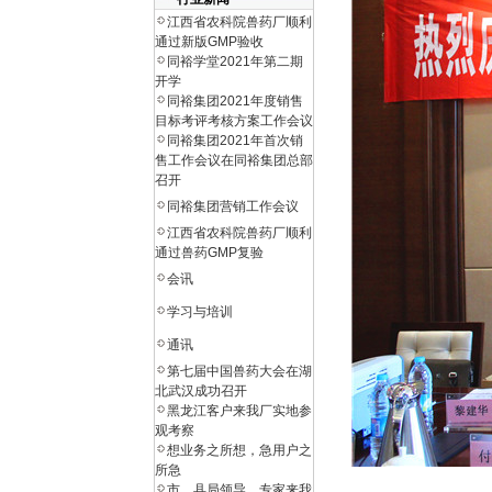
江西省农科院兽药厂顺利
通过新版GMP验收
同裕学堂2021年第二期
开学
同裕集团2021年度销售
目标考评考核方案工作会议
同裕集团2021年首次销
售工作会议在同裕集团总部
召开
同裕集团营销工作会议
江西省农科院兽药厂顺利
通过兽药GMP复验
会讯
学习与培训
通讯
第七届中国兽药大会在湖
北武汉成功召开
黑龙江客户来我厂实地参
观考察
想业务之所想，急用户之
所急
市、县局领导、专家来我