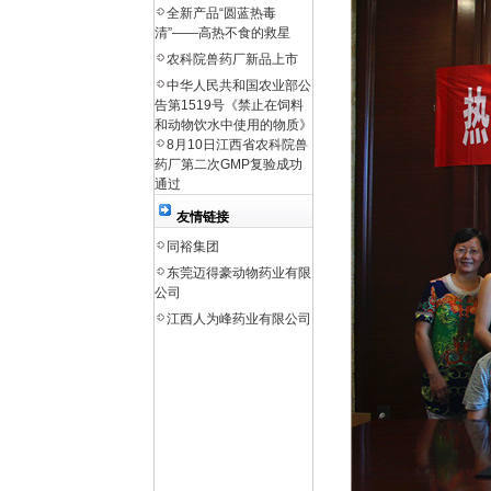
全新产品“圆蓝热毒
清”——高热不食的救星
农科院兽药厂新品上市
中华人民共和国农业部公
告第1519号《禁止在饲料
和动物饮水中使用的物质》
8月10日江西省农科院兽
药厂第二次GMP复验成功
通过
友情链接
同裕集团
东莞迈得豪动物药业有限
公司
江西人为峰药业有限公司