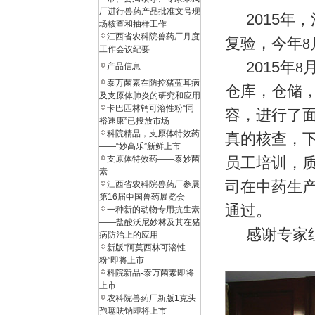
厂进行兽药产品批准文号现
2015
年，
场核查和抽样工作
江西省农科院兽药厂月度
复验，今年
8
工作会议纪要
2015
年
8
产品信息
泰万菌素在防控猪蓝耳病
仓库，仓储
及支原体肺炎的研究和应用
卡巴匹林钙可溶性粉“同
容，进行了
裕速康”已投放市场
科院精品，支原体特效药
真的核查，
——“妙高乐”新鲜上市
支原体特效药——泰妙菌
员工培训，
素
司在中药生
江西省农科院兽药厂参展
第16届中国兽药展览会
通过。
一种新的动物专用抗生素
——盐酸沃尼妙林及其在猪
感谢专家组
病防治上的应用
新版“阿莫西林可溶性
粉”即将上市
科院新品-泰万菌素即将
上市
农科院兽药厂新版1克头
孢噻呋钠即将上市