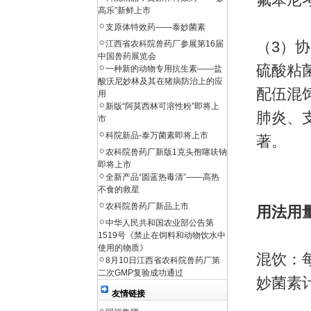
高乐”新鲜上市
支原体特效药——泰妙菌素
（3）
江西省农科院兽药厂参展第16届
中国兽药展览会
硫酸粘
一种新的动物专用抗生素——盐
酸沃尼妙林及其在猪病防治上的应
配伍混
用
新版“阿莫西林可溶性粉”即将上
肺炎
、
市
科院新品-泰万菌素即将上市
著。
农科院兽药厂新版1克头孢噻呋钠
即将上市
全新产品“圆蓝热毒清”——高热
不食的救星
农科院兽药厂新品上市
用法用
中华人民共和国农业部公告第
1519号《禁止在饲料和动物饮水中
使用的物质》
混饮：每
8月10日江西省农科院兽药厂第
二次GMP复验成功通过
妙菌素
友情链接