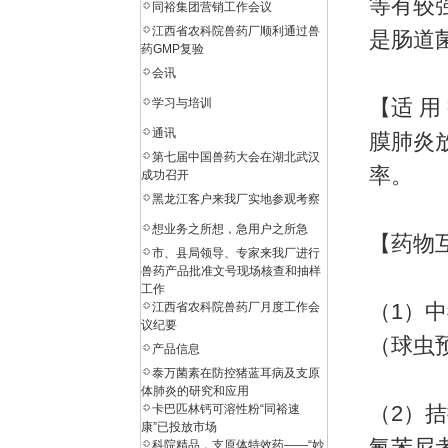
等有较
同裕集团营销工作会议
江西省农科院兽药厂顺利通过兽
是肠道
药GMP复验
会讯
【适 用
学习与培训
通讯
膜肺炎
第七届中国兽药大会在湖北武汉
率。
成功召开
黑龙江客户来我厂实地参观考察
想业务之所想，急用户之所急
【药物
市、县局领导、专家来我厂进行
兽药产品批准文号现场核查和抽样
工作
（1）
江西省农科院兽药厂月度工作会
议纪要
（球虫
产品信息
泰万菌素在防控猪蓝耳病及支原
体肺炎的研究和应用
（2）
卡巴匹林钙可溶性粉“同裕速
康”已投放市场
氟苯尼
科院精品，支原体特效药——“妙