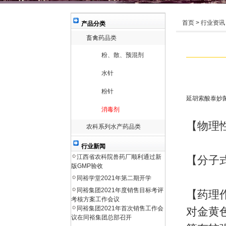
首页 > 行业资讯
产品分类
畜禽药品类
粉、散、预混剂
水针
粉针
延胡索酸泰妙
消毒剂
【物理
农科系列水产药品类
行业新闻
江西省农科院兽药厂顺利通过新
【分子式】
版GMP验收
同裕学堂2021年第二期开学
同裕集团2021年度销售目标考评
【药理
考核方案工作会议
同裕集团2021年首次销售工作会
对
金黄
议在同裕集团总部召开